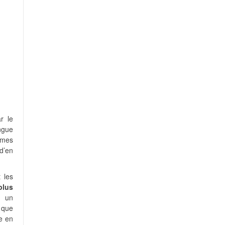
r le
ngue
 mes
d’en
 les
plus
 un
 que
le en