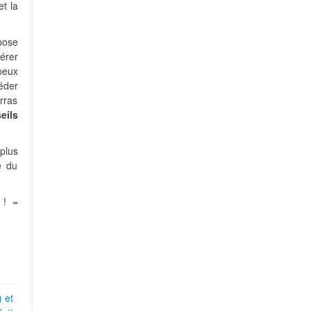
t la
pose
érer
peux
céder
rras
eils
plus
e du
! =
 et