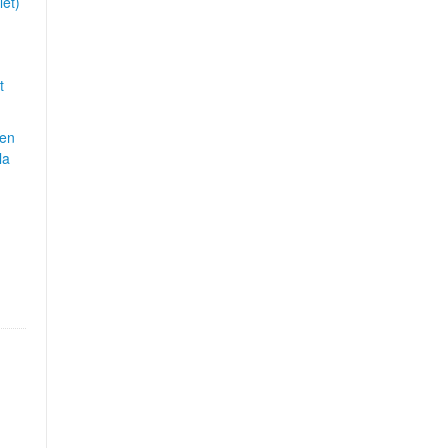
et)
t
en
la