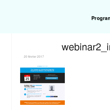
Progra
webinar2_
20 février 2017