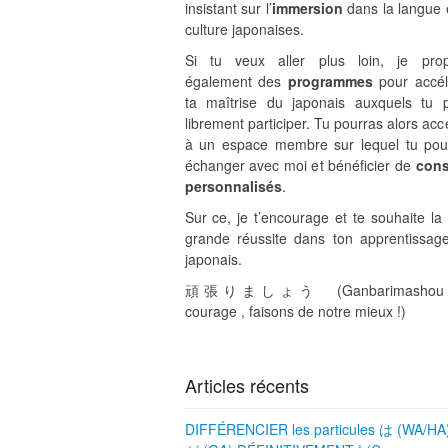
insistant sur l’
immersion
dans la langue e
culture japonaises.
Si tu veux aller plus loin, je pro
également des
programmes
pour accél
ta maîtrise du japonais auxquels tu 
librement participer. Tu pourras alors ac
à un espace membre sur lequel tu pou
échanger avec moi et bénéficier de
cons
personnalisés
.
Sur ce, je t’encourage et te souhaite la 
grande réussite dans ton apprentissag
japonais.
頑張りましょう (Ganbarimashou 
courage , faisons de notre mieux !)
Articles récents
DIFFÉRENCIER les particules は (WA/HA)