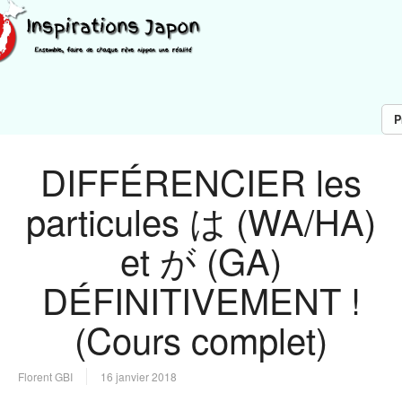
P
DIFFÉRENCIER les
particules は (WA/HA)
et が (GA)
DÉFINITIVEMENT !
(Cours complet)
Florent GBI
16 janvier 2018